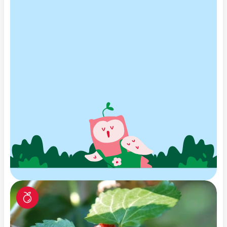
Die Früchte der Weidenblättr
kommen manchmal unter d
„nanto" in den Hande