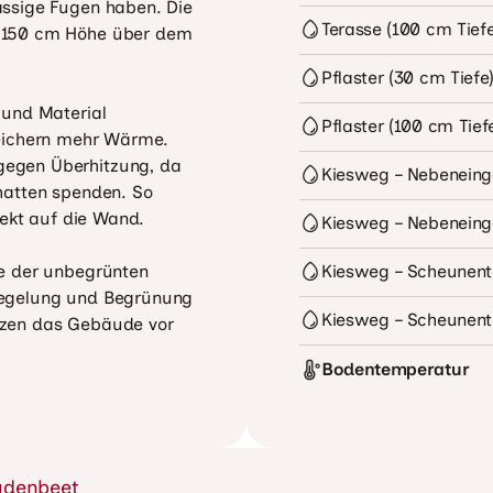
ssige Fugen haben. Die 
Terasse (100 cm Tiefe
 150 cm Höhe über dem 
Pflaster (30 cm Tiefe
und Material 
Pflaster (100 cm Tief
eichern mehr Wärme. 
egen Überhitzung, da 
Kiesweg – Nebeneinga
hatten spenden. So 
rekt auf die Wand.

Kiesweg – Nebeneinga
e der unbegrünten 
Kiesweg – Scheunento
egelung und Begrünung 
Kiesweg – Scheunento
zen das Gebäude vor 
Bodentemperatur
Terasse (30 cm Tiefe)
Terasse (100 cm Tiefe
udenbeet