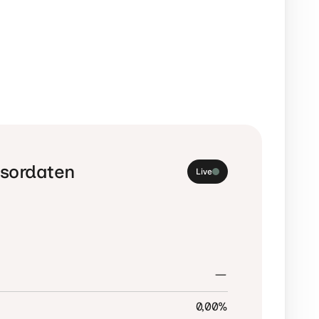
nsordaten
Live
0,00
%